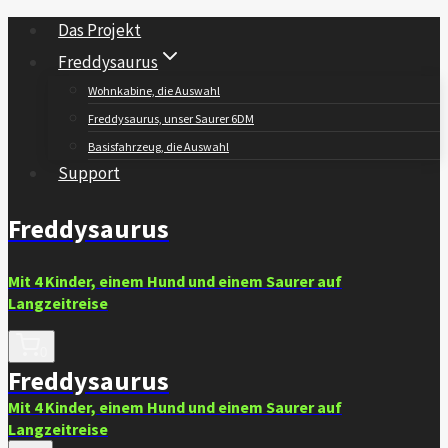
Zum
Das Projekt
Inhalt
Freddysaurus
springen
Wohnkabine, die Auswahl
Freddysaurus, unser Saurer 6DM
Basisfahrzeug, die Auswahl
Support
Freddysaurus
Mit 4 Kinder, einem Hund und einem Saurer auf
Langzeitreise
0
Freddysaurus
Mit 4 Kinder, einem Hund und einem Saurer auf
Langzeitreise