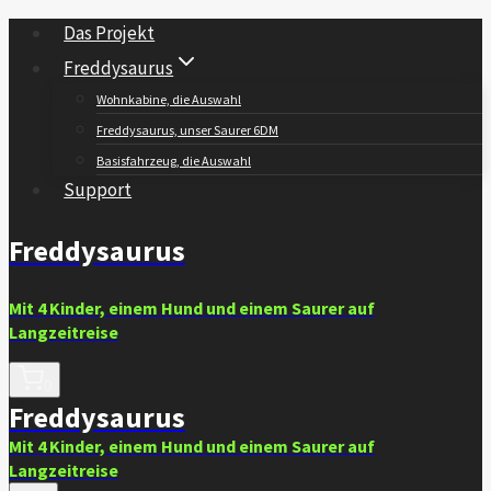
Zum
Das Projekt
Inhalt
Freddysaurus
springen
Wohnkabine, die Auswahl
Freddysaurus, unser Saurer 6DM
Basisfahrzeug, die Auswahl
Support
Freddysaurus
Mit 4 Kinder, einem Hund und einem Saurer auf
Langzeitreise
0
Freddysaurus
Mit 4 Kinder, einem Hund und einem Saurer auf
Langzeitreise