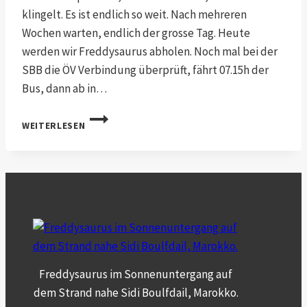
klingelt. Es ist endlich so weit. Nach mehreren
Wochen warten, endlich der grosse Tag. Heute
werden wir Freddysaurus abholen. Noch mal bei der
SBB die ÖV Verbindung überprüft, fährt 07.15h der
Bus, dann ab in…
FREDDYSAURUS
WEITERLESEN
FINDE
DEN
WEG
ZU
UNS
PART
1
Freddysaurus im Sonnenuntergang auf
dem Strand nahe Sidi Boulfdail, Marokko.