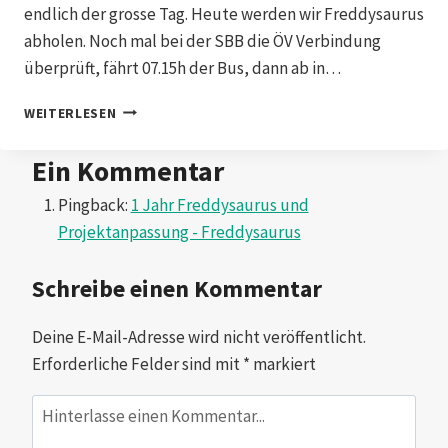
endlich der grosse Tag. Heute werden wir Freddysaurus
abholen. Noch mal bei der SBB die ÖV Verbindung
überprüft, fährt 07.15h der Bus, dann ab in…
FREDDYSAURUS
WEITERLESEN
FINDE
DEN
Ein Kommentar
WEG
ZU
Pingback:
1 Jahr Freddysaurus und
UNS
Projektanpassung - Freddysaurus
PART
1
Schreibe einen Kommentar
Deine E-Mail-Adresse wird nicht veröffentlicht.
Erforderliche Felder sind mit
*
markiert