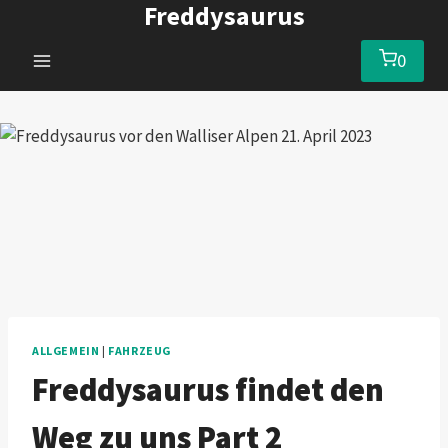
Freddysaurus
Zum
Inhalt
0
springen
ALLGEMEIN
|
FAHRZEUG
Freddysaurus findet den
Weg zu uns Part 2