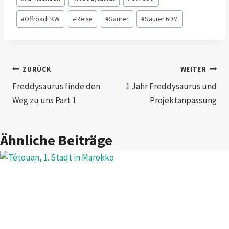
#
OffroadLKW
#
Reise
#
Saurer
#
Saurer 6DM
Beitragsnavigation
ZURÜCK
WEITER
Freddysaurus finde den
1 Jahr Freddysaurus und
Weg zu uns Part 1
Projektanpassung
Ähnliche Beiträge