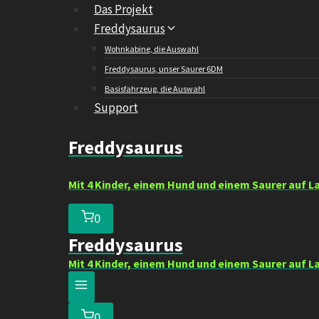
Zum
Das Projekt
Inhalt
Freddysaurus
springen
Wohnkabine, die Auswahl
Freddysaurus, unser Saurer 6DM
Basisfahrzeug, die Auswahl
Support
Freddysaurus
Mit 4 Kinder, einem Hund und einem Saurer auf L
0
Freddysaurus
Mit 4 Kinder, einem Hund und einem Saurer auf L
0