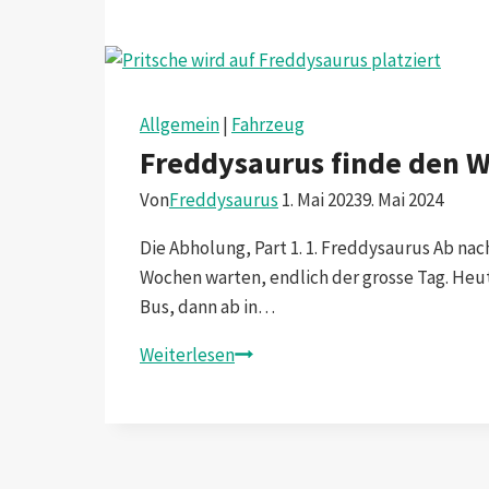
findet
den
Weg
zu
uns
Allgemein
|
Fahrzeug
Part
Freddysaurus finde den W
2
Von
Freddysaurus
1. Mai 2023
9. Mai 2024
Die Abholung, Part 1. 1. Freddysaurus Ab nach 
Wochen warten, endlich der grosse Tag. Heu
Bus, dann ab in…
Freddysaurus
Weiterlesen
finde
den
Weg
zu