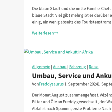
Die blaue Stadt und die nette Familie. Chef
blaue Stadt. Viel gibt mehr gibt es darüber 
einig, ein wenig abseits des Touristenstrom
Riffberge
Weiterlesen
Allgemein
|
Ausbau
|
Fahrzeug
|
Reise
Umbau, Service und Ankuf
Von
Freddysaurus
1. September 2024
1. Sept
Der Monat August zusammengefasst. Vézénob
Filter und Öle an Freddy gewechselt, der W
Abfahrt nach Spanien, erste Probleme Nach 