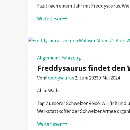
Fazit nach einem Jahr mit Freddysaurus. Wie
1
Weiterlesen
Jahr
Freddysaurus
und
Projektanpassung
Allgemein
|
Fahrzeug
Freddysaurus findet den 
Von
Freddysaurus
2. Juni 2023
9. Mai 2024
Ab in Wallis
Tag 2 unserer Schweizer Reise. Wir (Ich und 
Werkstattkoffer der Schweizer Armee organis
Freddysaurus
Weiterlesen