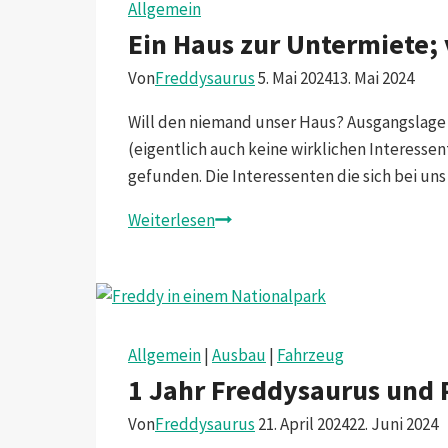
Reise
Allgemein
kann
Ein Haus zur Untermiete;
beginnen.
Von
Freddysaurus
5. Mai 2024
13. Mai 2024
Will den niemand unser Haus? Ausgangslage Sc
(eigentlich auch keine wirklichen Interesse
gefunden. Die Interessenten die sich bei u
Ein
Weiterlesen
Haus
zur
Untermiete;
von
Rückschlägen
Allgemein
|
Ausbau
|
Fahrzeug
und
1 Jahr Freddysaurus und
Selbstzweifel
Von
Freddysaurus
21. April 2024
22. Juni 2024