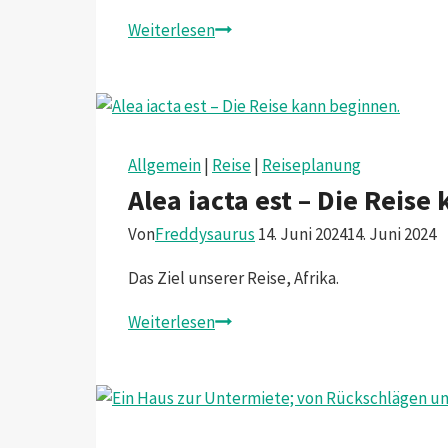
Umbau,
Weiterlesen
Service
und
Ankuft
in
Afrika
Allgemein
|
Reise
|
Reiseplanung
Alea iacta est – Die Reis
Von
Freddysaurus
14. Juni 2024
14. Juni 2024
Das Ziel unserer Reise, Afrika.
Alea
Weiterlesen
iacta
est
–
Die