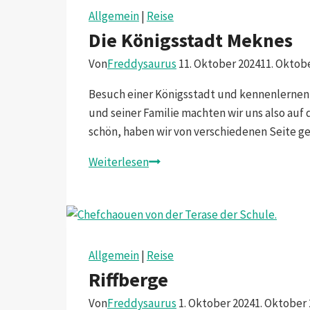
Allgemein
|
Reise
Die Königsstadt Meknes
Von
Freddysaurus
11. Oktober 2024
11. Oktob
Besuch einer Königsstadt und kennenlernen 
und seiner Familie machten wir uns also auf
schön, haben wir von verschiedenen Seite g
Die
Weiterlesen
Königsstadt
Meknes
Allgemein
|
Reise
Riffberge
Von
Freddysaurus
1. Oktober 2024
1. Oktober