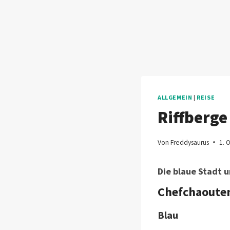
ALLGEMEIN
|
REISE
Riffberge
Von
Freddysaurus
1. 
Die blaue Stadt u
Chefchaoute
Blau