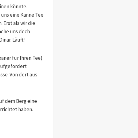
einen könnte.
, uns eine Kanne Tee
 Erst als wir die
mache uns doch
inar. Läuft!
aner für Ihren Tee)
aufgefordert
sse. Von dort aus
auf dem Berg eine
errichtet haben.