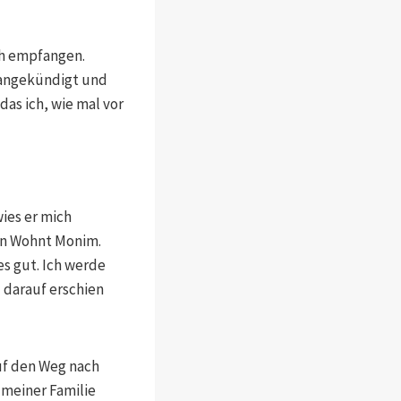
ch empfangen.
p angekündigt und
as ich, wie mal vor
wies er mich
in Wohnt Monim.
es gut. Ich werde
 darauf erschien
uf den Weg nach
 meiner Familie