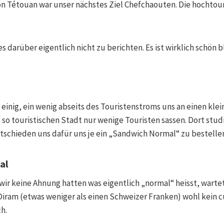
on Tétouan war unser nächstes Ziel Chefchaouten. Die hochtour
es darüber eigentlich nicht zu berichten. Es ist wirklich schön 
 einig, ein wenig abseits des Touristenstroms uns an einen klei
t so touristischen Stadt nur wenige Touristen sassen. Dort studi
tschieden uns dafür uns je ein „Sandwich Normal“ zu bestelle
al
wir keine Ahnung hatten was eigentlich „normal“ heisst, warte
 Diram (etwas weniger als einen Schweizer Franken) wohl kein c
h.