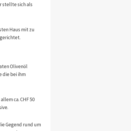
stellte sich als
sten Haus mit zu
gerichtet.
aten Olivenöl
e die bei ihm
 allem ca. CHF 50
ive.
 die Gegend rund um