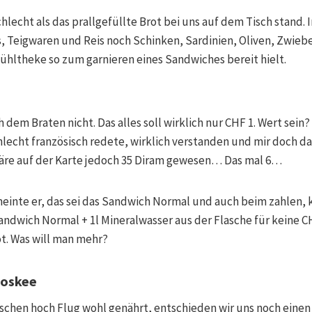
chlecht als das prallgefüllte Brot bei uns auf dem Tisch stand
 Teigwaren und Reis noch Schinken, Sardinien, Oliven, Zwieb
Kühltheke so zum garnieren eines Sandwiches bereit hielt.
 dem Braten nicht. Das alles soll wirklich nur CHF 1. Wert sein
hlecht französisch redete, wirklich verstanden und mir doch d
äre auf der Karte jedoch 35 Diram gewesen… Das mal 6…
meinte er, das sei das Sandwich Normal und auch beim zahlen,
ndwich Normal + 1l Mineralwasser aus der Flasche für keine CH
t. Was will man mehr?
Moskee
ischen hoch Flug wohl genährt, entschieden wir uns noch eine