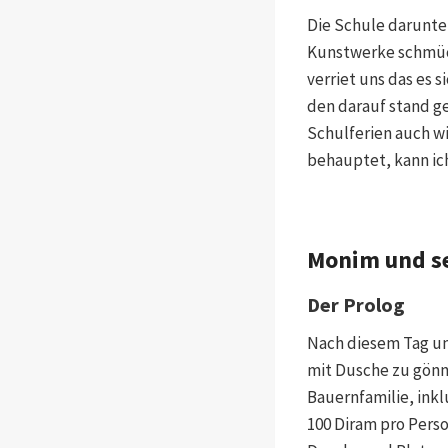
Die Schule darunte
Kunstwerke schmück
verriet uns das es
den darauf stand ge
Schulferien auch w
behauptet, kann ich
Monim und se
Der Prolog
Nach diesem Tag u
mit Dusche zu gönn
Bauernfamilie, ink
100 Diram pro Person