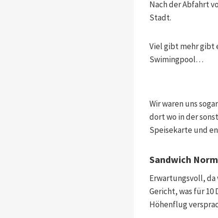
Nach der Abfahrt v
Stadt.
Viel gibt mehr gibt 
Swimingpool…
Wir waren uns sogar
dort wo in der sons
Speisekarte und en
Sandwich Norm
Erwartungsvoll, da 
Gericht, was für 10
Höhenflug versprac