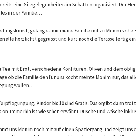
ereits eine Sitzgelegenheiten im Schatten organisiert. Der Herr 
lles in der Familie…
edungskunst, gelang es mir meine Familie mit zu Monim s ober
 alle herzlichst gegrüsst und kurz noch die Terasse fertig ein
e Tee mit Brot, verschiedene Konfitüren, Oliven und dem oblig
rage ob die Familie den für uns kocht meinte Monim nur, das all
flegung wollen…
Verpflegungung, Kinder bis 10 sind Gratis. Das ergibt dann trotz
sion. Immerhin ist wie schon erwähnt Dusche und Wäsche inklus
mt uns Monim noch mit auf einen Spaziergang und zeigt uns