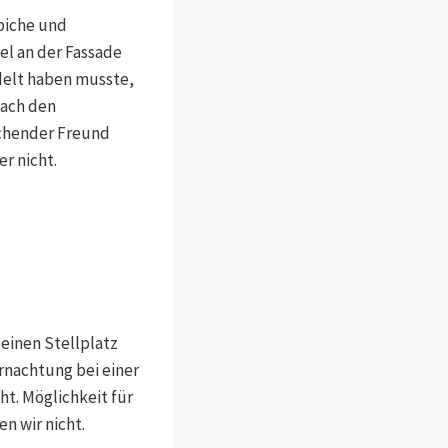
piche und
el an der Fassade
delt haben musste,
nach den
echender Freund
r nicht.
 einen Stellplatz
rnachtung bei einer
t. Möglichkeit für
en wir nicht.