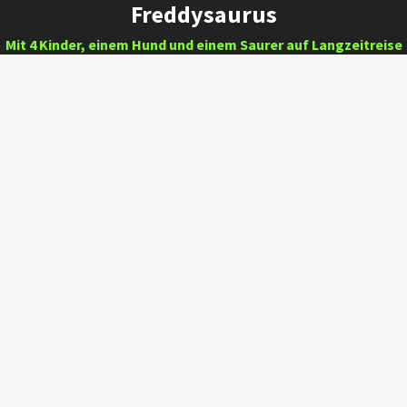
Freddysaurus
Mit 4 Kinder, einem Hund und einem Saurer auf Langzeitreise