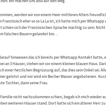
chon. Wir machen uns also auf den Weg.
mmen, werden wir von einem Heer mittleren Alters freundli
in Französisch eher so so La La ist, ich hatte mich per Whatsap
schien sich der Französischen Sprache mächtig zu sein. Nicht d
eim falschen Bauern gelandet bin…
 darauf hinweisen das ich bereits per Whatsapp Kontakt hatte, 
i an 3 Häuser, stehen wir vor einem kleinen blauen Haus. Dar
ch einer herzlichen Begrüssung auf, das dies sein Onkel sei. All
er gelotst und mir wird ein Becher Wasser angebotenen . Kurz
te Tochter, dann seine Frau.
r Familie nicht nachzukommen schien, begab ich mich wieder a
en weiteren Häuser stand. Dort hatte sich ein älterer Herr zu