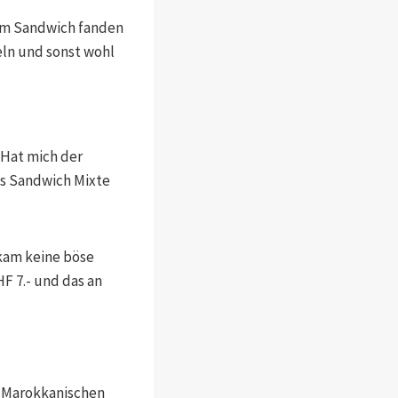
. Im Sandwich fanden
eln und sonst wohl
? Hat mich der
as Sandwich Mixte
 kam keine böse
F 7.- und das an
n Marokkanischen