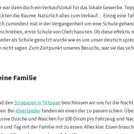
r war dann doch ein Verkaufslokal für das lokale Gewerbe. Tep
ten die Räume. Natürlich alles zum Verkauf… Einzig eine Taf
 sich zumindest mal in der Vergangenheit um eine Schule gehan
schrieben, erste Schule von Chefchaouten. Ob diese effektiv 
ieder als Schule genutzt wurde wie es uns unser deutsch spr
 nicht sagen. Zum Zeitpunkt unseres Besuchs, war sie das siche
ine Familie
nd den
Strapazen in Tétouan
beschlossen wir uns für die Nacht
en. Bei
iOverlander
fanden wir einen der zu passen schien. Übe
lusive Dusche und Waschen für 100 Diram pro Fahrzeug und Nach
 und Tag mit der Familie mit zu essen. Alles klar. Essen brauch