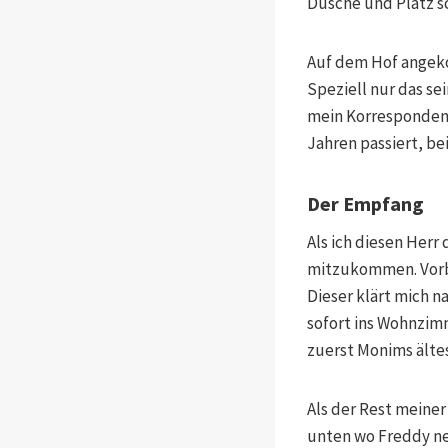
Dusche und Platz s
Auf dem Hof angeko
Speziell nur das se
mein Korrespondent 
Jahren passiert, b
Der Empfang
Als ich diesen Herr
mitzukommen. Vorbe
Dieser klärt mich na
sofort ins Wohnzimm
zuerst Monims ältes
Als der Rest meine
unten wo Freddy neb