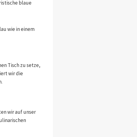
istische blaue
blau wie in einem
nen Tisch zu setze,
ert wir die
n.
ten wir auf unser
ulinarischen