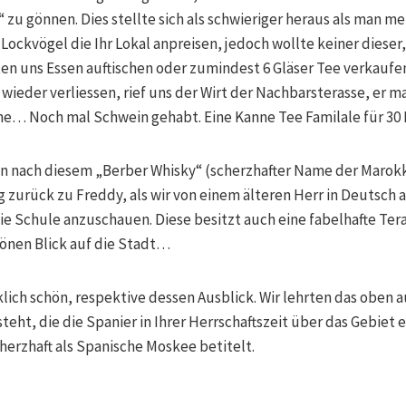
“ zu gönnen. Dies stellte sich als schwieriger heraus als man m
Lockvögel die Ihr Lokal anpreisen, jedoch wollte keiner dieser
ten uns Essen auftischen oder zumindest 6 Gläser Tee verkaufen.
l wieder verliessen, rief uns der Wirt der Nachbarsterasse, er 
e… Noch mal Schwein gehabt. Eine Kanne Tee Familale für 30 D
n nach diesem „Berber Whisky“ (scherzhafter Name der Marokk
 zurück zu Freddy, als wir von einem älteren Herr in Deutsch 
e Schule anzuschauen. Diese besitzt auch eine fabelhafte Tera
hönen Blick auf die Stadt…
klich schön, respektive dessen Ausblick. Wir lehrten das oben 
teht, die die Spanier in Ihrer Herrschaftszeit über das Gebiet 
herzhaft als Spanische Moskee betitelt.