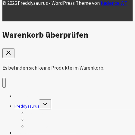
© 2026 Freddysaurus - WordPress Theme von
Kadence WP
Warenkorb überprüfen
Es befinden sich keine Produkte im Warenkorb.
Das Projekt
Untermenü
Freddysaurus
umschalten
Wohnkabine, die Auswahl
Freddysaurus, unser Saurer 6DM
Basisfahrzeug, die Auswahl
Support