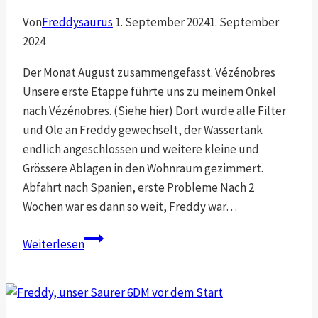
Von
Freddysaurus
1. September 2024
1. September
2024
Der Monat August zusammengefasst. Vézénobres
Unsere erste Etappe führte uns zu meinem Onkel
nach Vézénobres. (Siehe hier) Dort wurde alle Filter
und Öle an Freddy gewechselt, der Wassertank
endlich angeschlossen und weitere kleine und
Grössere Ablagen in den Wohnraum gezimmert.
Abfahrt nach Spanien, erste Probleme Nach 2
Wochen war es dann so weit, Freddy war…
Umbau,
Weiterlesen
Service
und
Ankuft
in