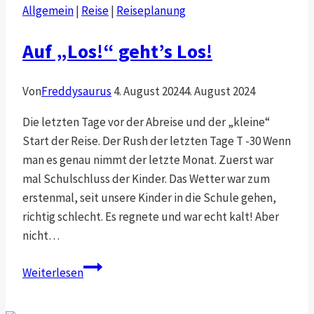
Allgemein
|
Reise
|
Reiseplanung
Afrika
Auf „Los!“ geht’s Los!
Von
Freddysaurus
4. August 2024
4. August 2024
Die letzten Tage vor der Abreise und der „kleine“
Start der Reise. Der Rush der letzten Tage T -30 Wenn
man es genau nimmt der letzte Monat. Zuerst war
mal Schulschluss der Kinder. Das Wetter war zum
erstenmal, seit unsere Kinder in die Schule gehen,
richtig schlecht. Es regnete und war echt kalt! Aber
nicht…
Auf
Weiterlesen
„Los!“
geht’s