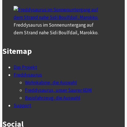
kann
beginnen.
Freddysaurus im Sonnenuntergang auf
dem Strand nahe Sidi Boulfdail, Marokko.
Sitemap
Das Projekt
Freddysaurus
Wohnkabine, die Auswahl
Freddysaurus, unser Saurer 6DM
Basisfahrzeug, die Auswahl
Support
Social