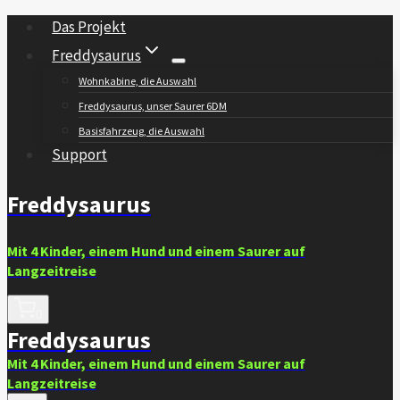
Zum
Das Projekt
Inhalt
Freddysaurus
springen
Wohnkabine, die Auswahl
Freddysaurus, unser Saurer 6DM
Basisfahrzeug, die Auswahl
Support
Freddysaurus
Mit 4 Kinder, einem Hund und einem Saurer auf
Langzeitreise
0
Freddysaurus
Mit 4 Kinder, einem Hund und einem Saurer auf
Langzeitreise