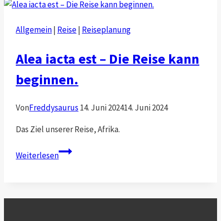
Los!
Allgemein
|
Reise
|
Reiseplanung
Alea iacta est – Die Reise kann
beginnen.
Von
Freddysaurus
14. Juni 2024
14. Juni 2024
Das Ziel unserer Reise, Afrika.
Alea
Weiterlesen
iacta
est
–
Die
Reise