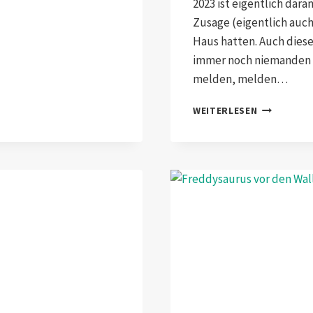
2023 ist eigentlich dara
Zusage (eigentlich auch
Haus hatten. Auch diese
immer noch niemanden g
melden, melden…
EIN
WEITERLESEN
HAUS
ZUR
UNTERMIET
VON
RÜCKSCHLÄ
UND
SELBSTZWE