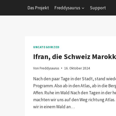
Zum
Das Projekt
Freddysaurus
Support
Inhalt
springen
UNCATEGORIZED
Ifran, die Schweiz Marok
Von
Freddysaurus
16. Oktober 2024
Nach den paar Tage in der Stadt, stand wie
Programm. Also ab in den Atlas, ab in die Be
Affen. Ruhe im Wald Nach den Tagen in der h
machten wir uns auf den Weg richtung Atlas. 
wir in einem Wald an…