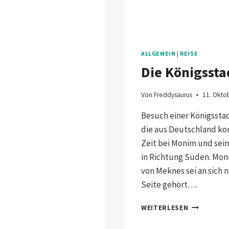
ALLGEMEIN
|
REISE
Die Königsst
Von
Freddysaurus
11. Okto
Besuch einer Königsstad
die aus Deutschland ko
Zeit bei Monim und sein
in Richtung Süden. Moni
von Meknes sei an sich 
Seite gehört….
DIE
WEITERLESEN
KÖNIGSSTA
MEKNES