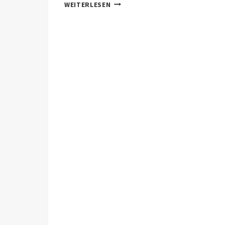
IFRAN,
WEITERLESEN
DIE
SCHWEIZ
MAROKKOS?