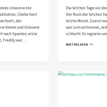
bres Unsere erste
Die letzten Tage vor der
énobres. (Siehe hier)
Der Rush der letzten T
wechselt, der
letzte Monat. Zuerst wa
re kleine und Grössere
war zum erstenmal, seit
t nach Spanien, erste
schlecht. Es regnete un
t, Freddy war…
AUF
WEITERLESEN
„LOS!“
GEHT’S
LOS!