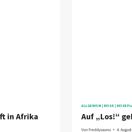
ALLGEMEIN
|
REISE
|
REISEP
t in Afrika
Auf „Los!“ ge
Von
Freddysaurus
4. Augus