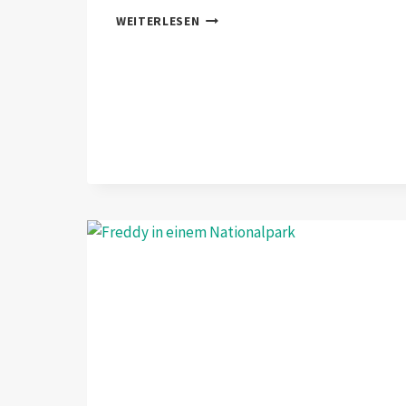
ALEA
WEITERLESEN
IACTA
EST
–
DIE
REISE
KANN
BEGINNEN.