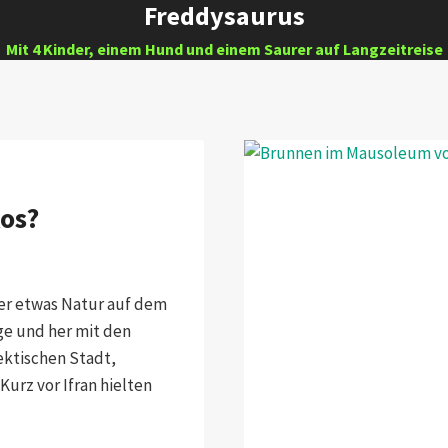
Freddysaurus
Mit 4 Kinder, einem Hund und einem Saurer auf Langzeitreise
kos?
der etwas Natur auf dem
rge und her mit den
ektischen Stadt,
Kurz vor Ifran hielten