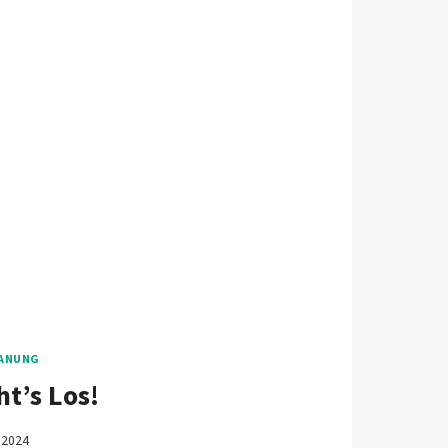
LANUNG
ht’s Los!
t 2024