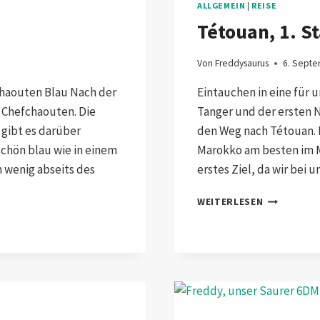
ALLGEMEIN
|
REISE
Tétouan, 1. S
Von
Freddysaurus
6. Sept
chaouten Blau Nach der
Eintauchen in eine für 
l Chefchaouten. Die
Tanger und der ersten N
 gibt es darüber
den Weg nach Tétouan. I
 schön blau wie in einem
Marokko am besten im M
 wenig abseits des
erstes Ziel, da wir bei
TÉTOUAN,
WEITERLESEN
1.
STADT
IN
MAROKKO